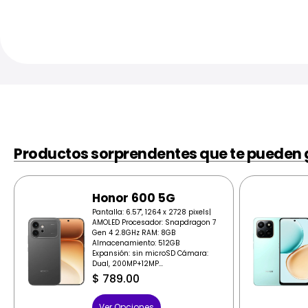
Productos sorprendentes que te pueden 
Honor 600 5G
Pantalla: 6.57", 1264 x 2728 pixels|
AMOLED Procesador: Snapdragon 7
Gen 4 2.8GHz RAM: 8GB
Almacenamiento: 512GB
Expansión: sin microSD Cámara:
Dual, 200MP+12MP...
$
789.00
Ver Opciones