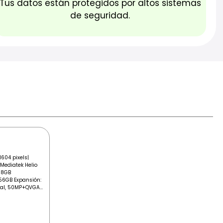
Tus datos están protegidos por altos sistemas
de seguridad.
 1604 pixels|
Mediatek Helio
 8GB
56GB Expansión:
l, 50MP+QVGA...