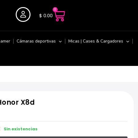
0
$
0.00
Gamer
Cámaras deportivas
Micas | Cases & Cargadores
Honor X8d
Sin existencias