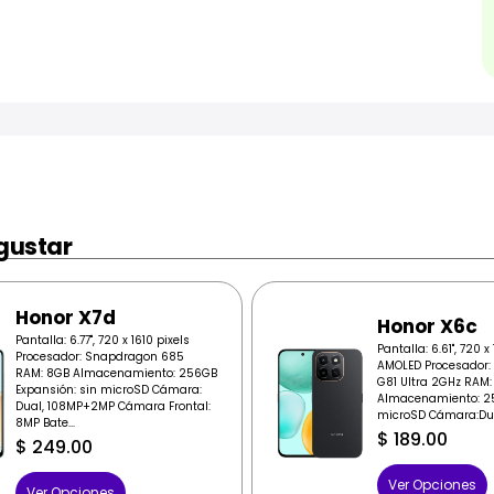
gustar
Honor X7d
Honor X6c
Pantalla: 6.77", 720 x 1610 pixels
Pantalla: 6.61", 720 x
Procesador: Snapdragon 685
AMOLED Procesador: 
RAM: 8GB Almacenamiento: 256GB
G81 Ultra 2GHz RAM:
Expansión: sin microSD Cámara:
Almacenamiento: 2
Dual, 108MP+2MP Cámara Frontal:
microSD Cámara:Dua
8MP Bate...
$
189.00
$
249.00
Ver Opciones
Ver Opciones