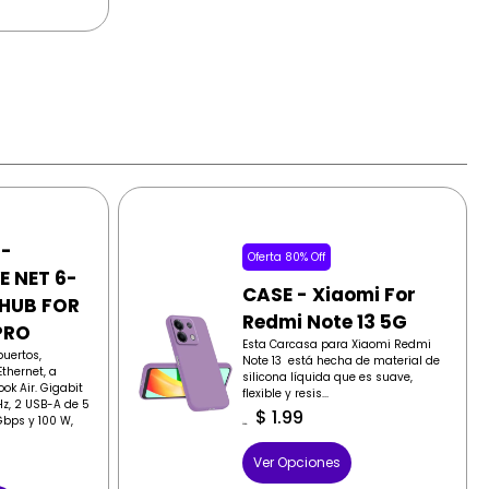
 -
Oferta 80% Off
E NET 6-
CASE - Xiaomi For
 HUB FOR
Redmi Note 13 5G
PRO
Esta Carcasa para Xiaomi Redmi
puertos,
Note 13 está hecha de material de
thernet, a
silicona líquida que es suave,
ok Air. Gigabit
flexible y resis...
Hz, 2 USB-A de 5
$
1.99
bps y 100 W,
$
9.99
Ver Opciones