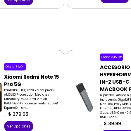
Oferta 33% Off
ACCESORIO
Oferta 5% Off
HYPER+DRIV
Xiaomi Redmi Note 15
IN-2 USB-C
Pro 5G
MACBOOK 
Pantalla: 6.83", 1220 x 2772 pixels |
AMOLED Procesador: Mediatek
6 puertos: Añade 6 
Dimensity 7400 Ultra 2.6GHz
incluyendo Gigabit E
RAM: 8GB Almacenamiento: 256GB
MacBook Pro y MacBo
Expansión: sin...
Ethernet, HDMI 4K30
Gbps, USB-C de 40 G
$
379.05
USB-C de 5...
$
399.00
$
39.99
Ver Opciones
$
59.99