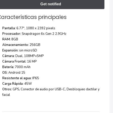
aracterísticas principales
Pantalla:
6.77″, 1080 x 2392 pixels
Procesador:
Snapdragon 6s Gen 2 2.9GHz
RAM:
8GB
Almacenamiento:
256GB
Expansión:
sin microSD
Cámara:
Dual, 108MP+5MP
Cámara Frontal:
16 MP
Batería:
7000 mAh
OS:
Android 15
Resistente al agua:
IP65
Carga Rápida:
45W
Otros:
GPS, Conector de audio por USB-C, Desbloqueo dactilar y
facial