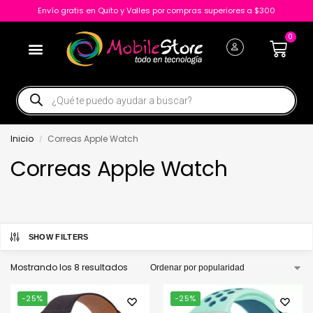
Envío gratis en Quito y Valles por compras superiores a $300
0
Inicio
Correas Apple Watch
/
Correas Apple Watch
SHOW FILTERS
Mostrando los 8 resultados
-25%
-25%