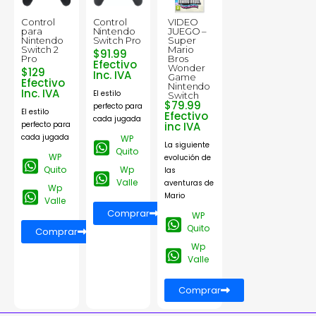
Control
Control
VIDEO
para
Nintendo
JUEGO –
Nintendo
Switch Pro
Super
Switch 2
Mario
$91.99
Pro
Bros
Efectivo
Wonder
$129
Inc. IVA
Game
Efectivo
Nintendo
Inc. IVA
El estilo
Switch
$79.99
perfecto para
El estilo
Efectivo
cada jugada
perfecto para
inc IVA
cada jugada
WP
La siguiente
Quito
WP
evolución de
Quito
Wp
las
Valle
aventuras de
Wp
Mario
Valle
Comprar
WP
Quito
Comprar
Wp
Valle
Comprar