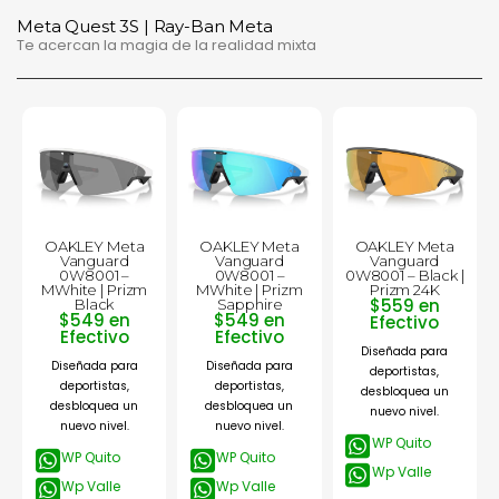
Meta Quest 3S | Ray-Ban Meta
Te acercan la magia de la realidad mixta
OAKLEY Meta
OAKLEY Meta
OAKLEY Meta
Vanguard
Vanguard
Vanguard
0W8001 –
0W8001 –
0W8001 – Black |
MWhite | Prizm
MWhite | Prizm
Prizm 24K
$559 en
Black
Sapphire
$549 en
$549 en
Efectivo
Efectivo
Efectivo
Diseñada para
Diseñada para
Diseñada para
deportistas,
deportistas,
deportistas,
desbloquea un
desbloquea un
desbloquea un
nuevo nivel.
nuevo nivel.
nuevo nivel.
WP Quito
WP Quito
WP Quito
Wp Valle
Wp Valle
Wp Valle