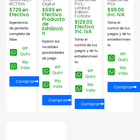
RC73YA
Digital
PS5 -
PS5
Limited
$729 en
$699 en
$99.00
Edition
Efectivo
Efectivo
inc. IVA
Fortnite
Producto
$129.00
Experiencia
Toma el
de
Efectivo
Exhibició
de pantalla
control de tus
inc. IVA
n
completa de
juegos y de tu
Xbox
Toma el
entretenimien
Explora las
control de tus
to
increíbles
WP
juegos y de tu
posibilidades
Quito
WP
entretenimien
de juego
Quito
Wp
to
WP
Valle
Wp
WP
Quito
Valle
Quito
Wp
Comprar
Wp
Valle
Comprar
Valle
Comprar
Comprar