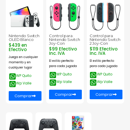
Nintendo Switch
Control para
Control para
OLED Blanco
Nintendo Switch
Nintendo Switch
Joy-Con
2 Joy-Con
$439 en
$99 Efectivo
$119 Efectivo
Efectivo
Inc. IVA
Inc. IVA
Juega en cualquier
El estilo perfecto
El estilo perfecto
momento y en
para cada jugada
para cada jugada
cualquier lugar
WP Quito
WP Quito
WP Quito
Wp Valle
Wp Valle
Wp Valle
Comprar
Comprar
Comprar