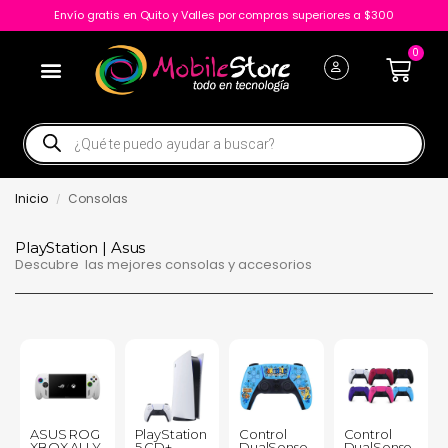
Envío gratis en Quito y Valles por compras superiores a $300
0
Inicio
Consolas
/
PlayStation | Asus
Descubre las mejores consolas y accesorios
ASUS ROG
PlayStation
Control
Control
XBOX ALLY
5 CD+
DualSense
DualSense