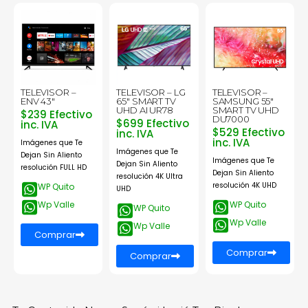
TELEVISOR –
TELEVISOR – LG
TELEVISOR –
ENV 43″
65″ SMART TV
SAMSUNG 55″
UHD AI UR78
SMART TV UHD
$239 Efectivo
DU7000
$699 Efectivo
inc. IVA
$529 Efectivo
inc. IVA
inc. IVA
Imágenes que Te
Imágenes que Te
Dejan Sin Aliento
Imágenes que Te
Dejan Sin Aliento
resolución FULL HD
Dejan Sin Aliento
resolución 4K Ultra
resolución 4K UHD
WP Quito
UHD
Wp Valle
WP Quito
WP Quito
Wp Valle
Wp Valle
Comprar
Comprar
Comprar