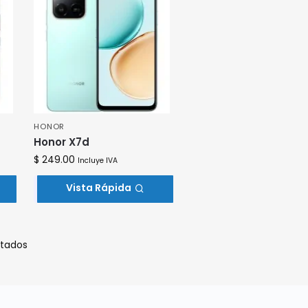
HONOR
Honor X7d
$
249.00
Incluye IVA
Vista Rápida
Añadir al Carrito
ltados