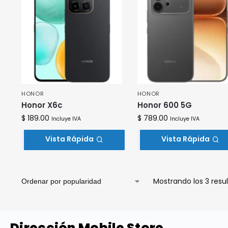
HONOR
HONOR
Honor X6c
Honor 600 5G
$
189.00
$
789.00
Incluye IVA
Incluye IVA
Vista Rápida
Vista Rápida
Añadir al Carrito
Añadir al Carrito
Mostrando los 3 resu
Dirección Mobile Store