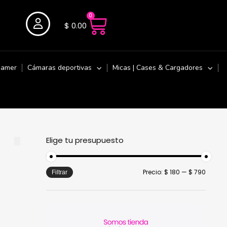
0
$
0.00
Gamer
Cámaras deportivas
Micas | Cases & Cargadores
Elige tu presupuesto
Precio:
$ 180
—
$ 790
Filtrar