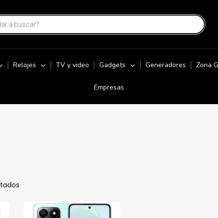
Relojes
TV y video
Gadgets
Generadores
Zona 
Empresas
ltados