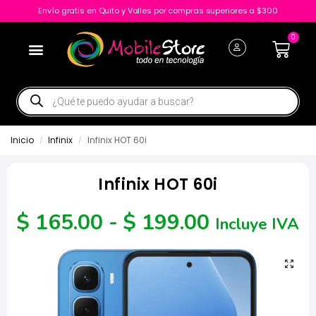
Envío gratis en Quito y Valles por compras superiores a $300
0
Inicio
Infinix
Infinix HOT 60i
/
/
Infinix HOT 60i
$
165.00
-
$
199.00
Incluye IVA