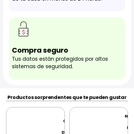
Compra seguro
Tus datos están protegidos por altos
sistemas de seguridad.
Productos sorprendentes que te pueden gustar
Nin
CONTROL
Sw
- Sony
Mo
DualSense
O