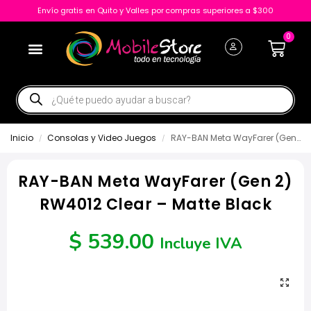
Envío gratis en Quito y Valles por compras superiores a $300
0
Inicio
Consolas y Video Juegos
RAY-BAN Meta WayFarer (Gen 2) RW4012 Clear – Matte Black
/
/
RAY-BAN Meta WayFarer (Gen 2)
RW4012 Clear – Matte Black
$
539.00
Incluye IVA