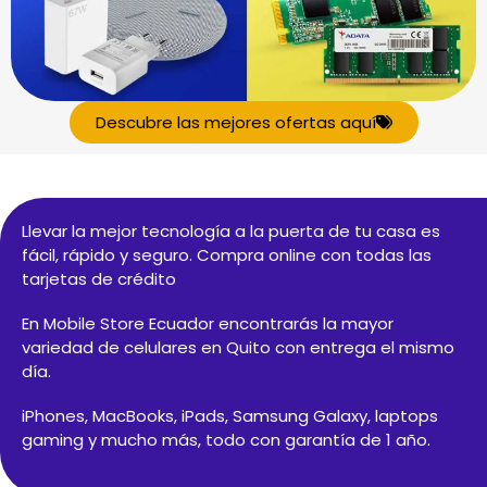
Descubre las mejores ofertas aquí
Llevar la mejor tecnología a la puerta de tu casa es
fácil, rápido y seguro. Compra online con todas las
tarjetas de crédito
En
Mobile Store Ecuador
encontrarás la mayor
variedad de
celulares en Quito
con entrega el mismo
día.
iPhones
,
MacBooks
,
iPads
,
Samsung Galaxy
,
laptops
gaming
y mucho más, todo con garantía de 1 año.