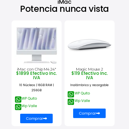
iMac
Potencia nunca vista
iMac con Chip M4 24"
Magic Mouse 2
$1899 Efectivo Inc.
$119 Efectivo Inc.
IVA
IVA
10 Núcleos | 16GB RAM |
Inalámbrico y recargable
256GB
WP Quito
WP Quito
Wp Valle
Wp Valle
Comprar
Comprar