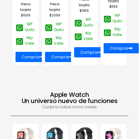
tarjeta
Precio
Precio
tarjeta
$1109
tarjeta
tarjeta
$1469
WP
$1569
$2099
WP
Quito
WP
WP
Quito
Wp
Quito
Quito
Wp
Valle
Wp
Wp
Valle
Valle
Valle
Comprar
Comprar
Comprar
Comprar
Apple Watch
Un universo nuevo de funciones
Cuida tu salud como nadie