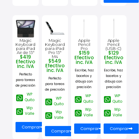
Magic
Magic
Apple
Apple
Keyboard
Keyboard
Pencil
Pencil
para iPad
para iPad
Pro
(USB-C)
$159
$129
Air de 13″
Pro 13"
$419
M4
Efectivo
Efectivo
$549
Efectivo
inc. IVA
inc. IVA
Efectivo
Inc. IVA
inc. IVA
Escribe, haz
Escribe, haz
Perfecto
bocetos y
bocetos y
Perfecto
para tareas
dibuja con
dibuja con
para tareas
de precisión
precisión
precisión
de precisión
WP
WP
WP
WP
Quito
Quito
Quito
Quito
Wp
Wp
Wp
Wp
Valle
Valle
Valle
Valle
Comprar
Comprar
Comprar
Comprar