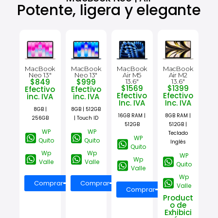
Potente, ligera y elegante
MacBook
MacBook
MacBook
MacBook
Neo 13"
Neo 13"
Air M5
Air M2
$849
$999
13.6"
13.6"
$1569
$1399
Efectivo
Efectivo
Efectivo
Efectivo
inc. IVA
inc. IVA
Inc. IVA
Inc. IVA
8GB |
8GB | 512GB
16GB RAM |
8GB RAM |
256GB
| Touch ID
512GB
512GB |
WP
WP
Teclado
WP
Quito
Quito
Inglés
Quito
Wp
Wp
WP
Wp
Valle
Valle
Quito
Valle
Wp
Comprar
Comprar
Valle
Comprar
Product
o de
Exhibici