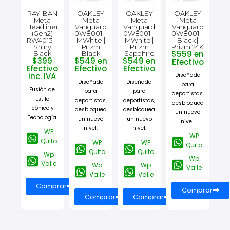
RAY-BAN
OAKLEY
OAKLEY
OAKLEY
Meta
Meta
Meta
Meta
Headliner
Vanguard
Vanguard
Vanguard
(Gen2)
0W8001 –
0W8001 –
0W8001 –
RW4013 –
MWhite |
MWhite |
Black |
Shiny
Prizm
Prizm
Prizm 24K
$559 en
Black
Black
Sapphire
$399
$549 en
$549 en
Efectivo
Efectivo
Efectivo
Efectivo
inc. IVA
Diseñada
Diseñada
Diseñada
para
Fusión de
para
para
deportistas,
Estilo
deportistas,
deportistas,
desbloquea
Icónico y
desbloquea
desbloquea
un nuevo
Tecnología
un nuevo
un nuevo
nivel.
nivel.
nivel.
WP
WP
Quito
WP
WP
Quito
Quito
Quito
Wp
Wp
Valle
Wp
Wp
Valle
Valle
Valle
Comprar
Comprar
Comprar
Comprar