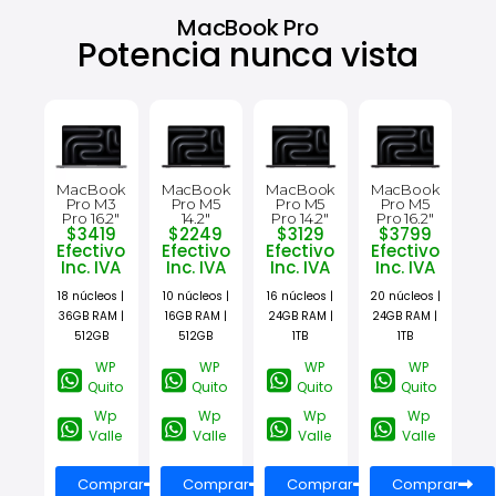
MacBook Pro
Potencia nunca vista
MacBook
MacBook
MacBook
MacBook
Pro M3
Pro M5
Pro M5
Pro M5
Pro 16.2"
14.2"
Pro 14.2"
Pro 16.2"
$3419
$2249
$3129
$3799
Efectivo
Efectivo
Efectivo
Efectivo
Inc. IVA
Inc. IVA
Inc. IVA
Inc. IVA
18 núcleos |
10 núcleos |
16 núcleos |
20 núcleos |
36GB RAM |
16GB RAM |
24GB RAM |
24GB RAM |
512GB
512GB
1TB
1TB
WP
WP
WP
WP
Quito
Quito
Quito
Quito
Wp
Wp
Wp
Wp
Valle
Valle
Valle
Valle
Comprar
Comprar
Comprar
Comprar