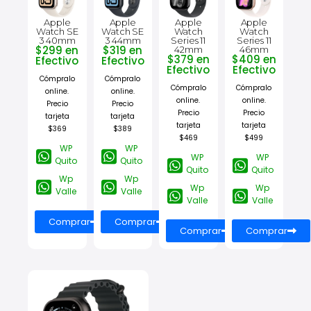
Apple
Apple
Apple
Apple
Watch SE
Watch SE
Watch
Watch
3 40mm
3 44mm
Series 11
Series 11
$299 en
$319 en
42mm
46mm
$379 en
$409 en
Efectivo
Efectivo
Efectivo
Efectivo
Cómpralo
Cómpralo
Cómpralo
Cómpralo
online.
online.
online.
online.
Precio
Precio
Precio
Precio
tarjeta
tarjeta
tarjeta
tarjeta
$369
$389
$469
$499
WP
WP
WP
WP
Quito
Quito
Quito
Quito
Wp
Wp
Wp
Wp
Valle
Valle
Valle
Valle
Comprar
Comprar
Comprar
Comprar