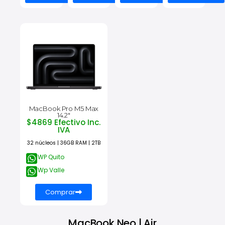
MacBook Pro M5 Max
14.2"
$4869 Efectivo Inc.
IVA
32 núcleos | 36GB RAM | 2TB
WP Quito
Wp Valle
Comprar
MacBook Neo | Air