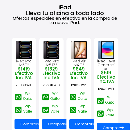
iPad
Lleva tu oficina a todo lado
Ofertas especiales en efectivo en la compra de
tu nuevo iPad.
iPad Pro
iPad Pro
iPad Air
iPad 11ava
M5 11"
M5 13"
M4 11"
Generaci
$1419
$1829
$849
ón
$519
Efectivo
Efectivo
Efectivo
Efectivo
Inc. IVA
Inc. IVA
Inc. IVA
Inc. IVA
256GB WiFi
256GB WiFi
128GB Wifi
128GB WiFi
WP
WP
WP
WP
Quito
Quito
Quito
Quito
Wp
Wp
Wp
Wp
Valle
Valle
Valle
Valle
Comprar
Comprar
Comprar
Comprar