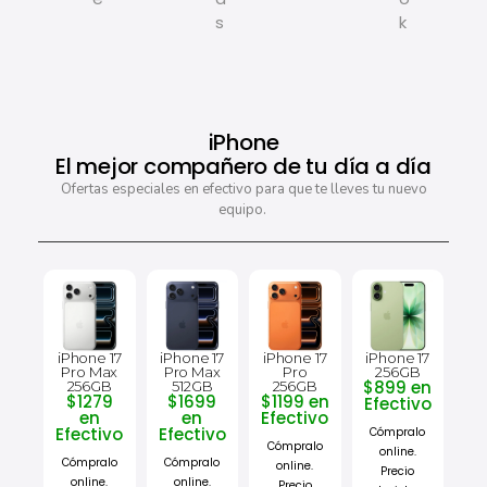
s
k
iPhone
El mejor compañero de tu día a día
Ofertas especiales en efectivo para que te lleves tu nuevo
equipo.
iPhone 17
iPhone 17
iPhone 17
iPhone 17
Pro Max
Pro Max
Pro
256GB
$899 en
256GB
512GB
256GB
$1279
$1699
$1199 en
Efectivo
en
en
Efectivo
Efectivo
Efectivo
Cómpralo
Cómpralo
online.
Cómpralo
Cómpralo
online.
Precio
online.
online.
Precio