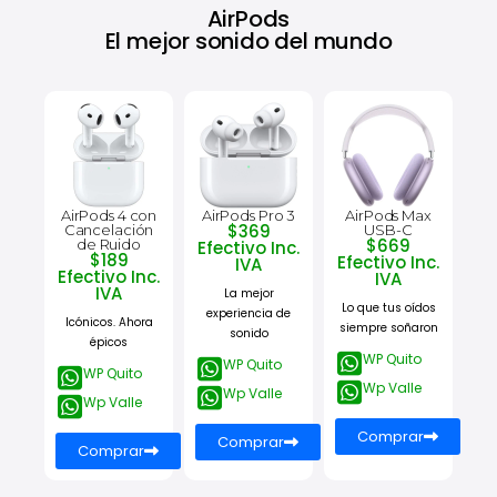
AirPods
El mejor sonido del mundo
AirPods 4 con
AirPods Pro 3
AirPods Max
$369
Cancelación
USB-C
$669
de Ruido
Efectivo Inc.
$189
Efectivo Inc.
IVA
Efectivo Inc.
IVA
IVA
La mejor
Lo que tus oídos
experiencia de
Icónicos. Ahora
siempre soñaron
sonido
épicos
WP Quito
WP Quito
WP Quito
Wp Valle
Wp Valle
Wp Valle
Comprar
Comprar
Comprar