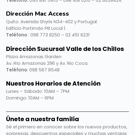
Teléfono:
095 891 5415 – 098 418 0210 – 02 6039424
Dirección Mac Access
Quito:
Avenida Shyris N34-402 y Portugal.
Edificio Portimão PB Local 1.
Teléfono
: 098 773 8250 – 02 451 6231
Dirección Sucursal Valle de los Chillos
Plaza Amazonas Garden
Av. Río Amazonas 296 y Av. Rio Coca.
Teléfono
: 098 567 8548
Nuestros Horarios de Atención
Lunes – Sábado: 10AM – 7PM
Domingo: 10AM – 6PM
Únete a nuestra familia
Sé el primero en conocer sobre los nuevos productos,
sorpresas, descuentos especiales y muchas ventajas