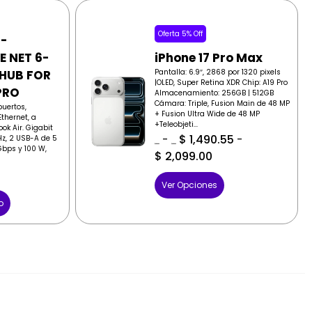
Oferta 5% Off
 -
E NET 6-
iPhone 17 Pro Max
 HUB FOR
Pantalla: 6.9″, 2868 por 1320 pixels
|OLED, Super Retina XDR Chip: A19 Pro
PRO
Almacenamiento: 256GB | 512GB
Cámara: Triple, Fusion Main de 48 MP
puertos,
+ Fusion Ultra Wide de 48 MP
thernet, a
+Teleobjeti...
ok Air. Gigabit
-
$
1,490.55
-
Hz, 2 USB-A de 5
$
1,569.00
$
1,569.00
bps y 100 W,
$
2,099.00
Ver Opciones
o