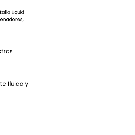
alla Liquid
señadores,
tras.
e fluida y