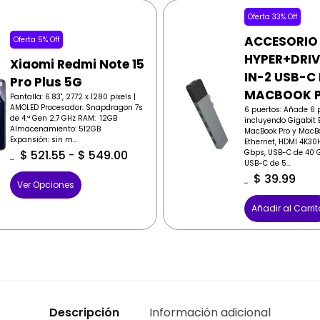
Oferta 33% Off
ACCESORIO
Oferta 5% Off
HYPER+DRIV
Xiaomi Redmi Note 15
IN-2 USB-C
Pro Plus 5G
MACBOOK 
Pantalla: 6.83", 2772 x 1280 pixels |
AMOLED Procesador: Snapdragon 7s
6 puertos: Añade 6 
de 4.ª Gen 2.7 GHz RAM: 12GB
incluyendo Gigabit E
Almacenamiento: 512GB
MacBook Pro y MacBo
Expansión: sin m...
Ethernet, HDMI 4K30
Gbps, USB-C de 40 G
$
521.55
-
$
549.00
USB-C de 5...
$
549.00
$
39.99
Ver Opciones
$
59.99
Añadir al Carrit
Descripción
Información adicional