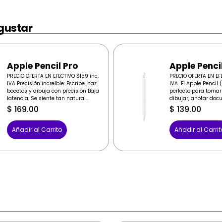
gustar
Apple Pencil Pro
Apple Penci
PRECIO OFERTA EN EFECTIVO $159 inc.
PRECIO OFERTA EN EFE
IVA Precisión increíble: Escribe, haz
IVA El Apple Pencil
bocetos y dibuja con precisión Baja
perfecto para tomar
latencia: Se siente tan natural...
dibujar, anotar docu
$
169.00
$
139.00
Añadir al Carrito
Añadir al Carrit