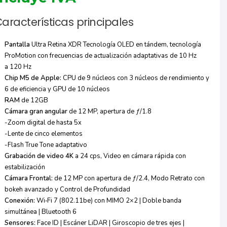
aracterísticas principales
Pantalla
Ultra Retina XDR Tecnología OLED en tándem, tecnología
ProMotion con frecuencias de actualización adaptativas de 10 Hz
a 120 Hz
Chip M5 de Apple:
CPU de 9 núcleos con 3 núcleos de rendimiento y
6 de eficiencia y GPU de 10 núcleos
RAM
de 12GB
Cámara gran angular
de 12 MP, apertura de ƒ/1.8
-Zoom digital de hasta 5x
-Lente de cinco elementos
-Flash True Tone adaptativo
Grabación de video 4K
a 24 cps, Video en cámara rápida con
estabilización
Cámara Frontal:
de 12 MP con apertura de ƒ/2.4, Modo Retrato con
bokeh avanzado y Control de Profundidad
Conexión:
Wi‑Fi 7 (802.11be) con MIMO 2×2 | Doble banda
simultánea | Bluetooth 6
Sensores:
Face ID | Escáner LiDAR | Giroscopio de tres ejes |