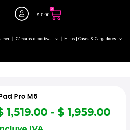
0
$
0.00
Gamer
Cámaras deportivas
Micas | Cases & Cargadores
iPad Pro M5
$
1,519.00
-
$
1,959.00
Incluye IVA