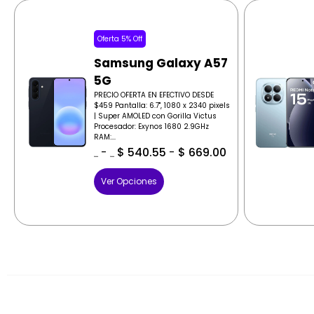
Oferta 5% Off
Samsung Galaxy A57
5G
PRECIO OFERTA EN EFECTIVO DESDE
$459 Pantalla: 6.7", 1080 x 2340 pixels
| Super AMOLED con Gorilla Victus
Procesador: Exynos 1680 2.9GHz
RAM:...
-
$
540.55
-
$
669.00
$
569.00
$
569.00
Ver Opciones