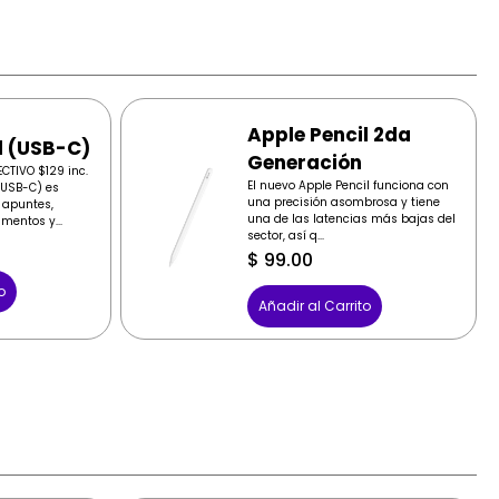
Apple Pencil 2da
l (USB-C)
Generación
CTIVO $129 inc.
El nuevo Apple Pencil funciona con
 (USB-C) es
una precisión asombrosa y tiene
 apuntes,
una de las latencias más bajas del
mentos y...
sector, así q...
$
99.00
o
Añadir al Carrito