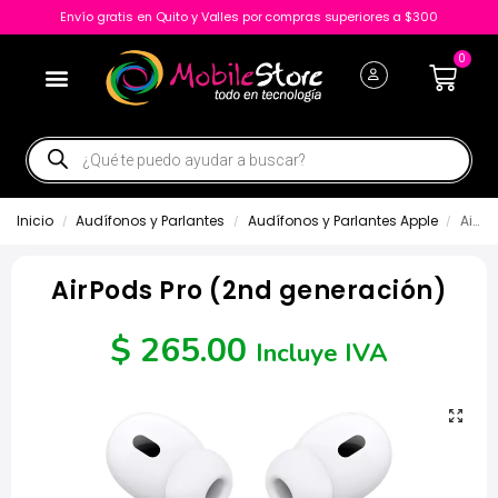
Envío gratis en Quito y Valles por compras superiores a $300
0
Inicio
Audífonos y Parlantes
Audífonos y Parlantes Apple
AirPods Pro (2nd generación)
/
/
/
AirPods Pro (2nd generación)
$
265.00
Incluye IVA