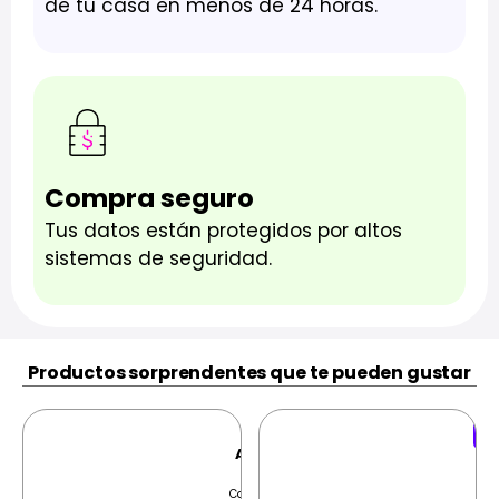
de tu casa en menos de 24 horas.
Compra seguro
Tus datos están protegidos por altos
sistemas de seguridad.
Productos sorprendentes que te pueden gustar
Ofe
AirPods
Ai
Pro 3
Cancelación