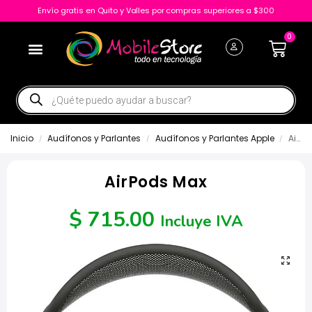
Envío gratis en Quito y Valles por compras superiores a $300
0
Inicio
Audífonos y Parlantes
Audífonos y Parlantes Apple
AirPods Max
/
/
/
AirPods Max
$
715.00
Incluye IVA