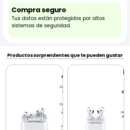
Compra seguro
Tus datos están protegidos por altos
sistemas de seguridad.
Productos sorprendentes que te pueden gustar
Ofe
AirPods
Ai
Pro 3
Cancelación
de Ruido:
Can
Cuentan
Ac
con
Cancelación
Tec
Activa de
audio
Ruido que
de al
elimina
d
hasta 2
po
veces más
Am