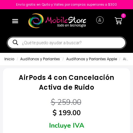
Envío gratis en Quito y Valles por compras superiores a $300
0
Inicio
Audífonos y Parlantes
Audífonos y Parlantes Apple
AirPods 4 con Cancelación Activa de Ruido
/
/
/
AirPods 4 con Cancelación
Activa de Ruido
$
259.00
$
199.00
Incluye IVA