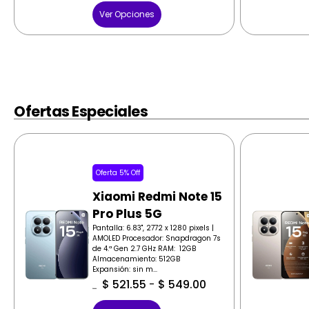
Ver Opciones
Ofertas Especiales
Oferta 5% Off
Xiaomi Redmi Note 15
Pro Plus 5G
Pantalla: 6.83", 2772 x 1280 pixels |
AMOLED Procesador: Snapdragon 7s
de 4.ª Gen 2.7 GHz RAM: 12GB
Almacenamiento: 512GB
Expansión: sin m...
$
521.55
-
$
549.00
$
549.00