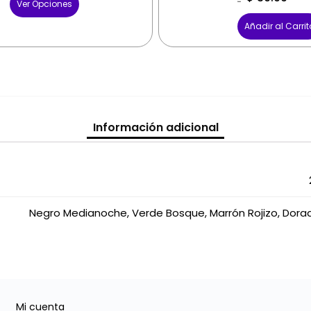
Ver Opciones
$
59.99
Añadir al Carrit
Información adicional
Negro Medianoche, Verde Bosque, Marrón Rojizo, Dor
Mi cuenta