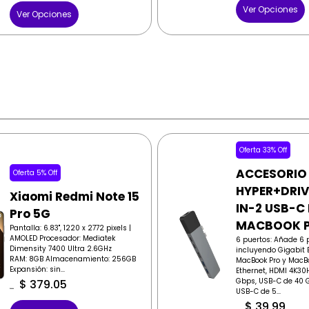
Ver Opciones
Ver Opciones
Oferta 33% Off
ACCESORIO
Oferta 5% Off
HYPER+DRIV
Xiaomi Redmi Note 15
IN-2 USB-C
Pro 5G
MACBOOK 
Pantalla: 6.83", 1220 x 2772 pixels |
AMOLED Procesador: Mediatek
6 puertos: Añade 6 
Dimensity 7400 Ultra 2.6GHz
incluyendo Gigabit E
RAM: 8GB Almacenamiento: 256GB
MacBook Pro y MacBo
Expansión: sin...
Ethernet, HDMI 4K30
Gbps, USB-C de 40 G
$
379.05
USB-C de 5...
$
399.00
$
39.99