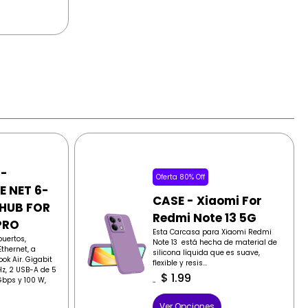
 -
Oferta 80% Off
E NET 6-
CASE - Xiaomi For
 HUB FOR
Redmi Note 13 5G
PRO
Esta Carcasa para Xiaomi Redmi
puertos,
Note 13 está hecha de material de
thernet, a
silicona líquida que es suave,
ok Air. Gigabit
flexible y resis...
Hz, 2 USB-A de 5
$
1.99
bps y 100 W,
$
9.99
Ver Opciones