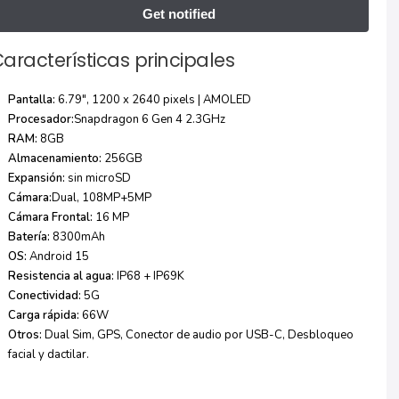
aracterísticas principales
Pantalla:
6.79″, 1200 x 2640 pixels | AMOLED
Procesador:
Snapdragon 6 Gen 4 2.3GHz
RAM:
8GB
Almacenamiento:
256GB
Expansión:
sin microSD
Cámara:
Dual, 108MP+5MP
Cámara Frontal:
16 MP
Batería:
8300mAh
OS:
Android 15
Resistencia al agua:
IP68 + IP69K
Conectividad:
5G
Carga rápida:
66W
Otros:
Dual Sim, GPS, Conector de audio por USB-C, Desbloqueo
facial y dactilar.