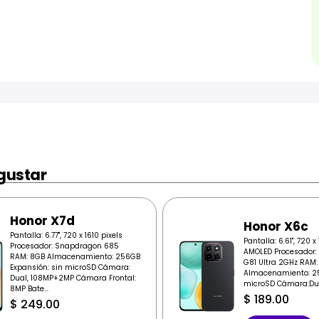
gustar
Honor X7d
Honor X6c
Pantalla: 6.77", 720 x 1610 pixels
Pantalla: 6.61", 720 x
Procesador: Snapdragon 685
AMOLED Procesador: 
RAM: 8GB Almacenamiento: 256GB
G81 Ultra 2GHz RAM:
Expansión: sin microSD Cámara:
Almacenamiento: 2
Dual, 108MP+2MP Cámara Frontal:
microSD Cámara:Dua
8MP Bate...
$
189.00
$
249.00