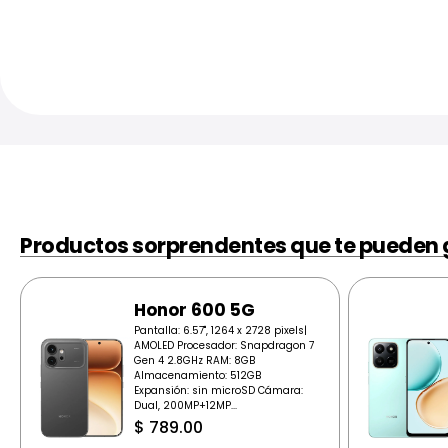
Productos sorprendentes que te pueden 
Honor 600 5G
Pantalla: 6.57", 1264 x 2728 pixels|
AMOLED Procesador: Snapdragon 7
Gen 4 2.8GHz RAM: 8GB
Almacenamiento: 512GB
Expansión: sin microSD Cámara:
Dual, 200MP+12MP...
$
789.00