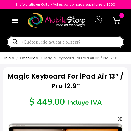
Envío gratis en Quito y Valles por compras superiores a $300
0
Inicio
Case iPad
Magic Keyboard For iPad Air 13″ / Pro 12.9″
/
/
Magic Keyboard For iPad Air 13″ /
Pro 12.9″
$
449.00
Incluye IVA