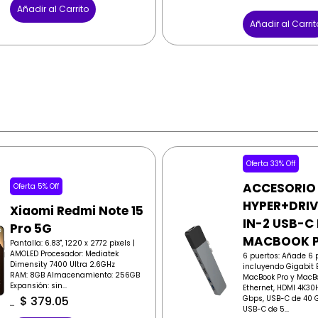
Añadir al Carrito
Añadir al Carrit
Oferta 33% Off
ACCESORIO
Oferta 5% Off
HYPER+DRIV
Xiaomi Redmi Note 15
IN-2 USB-C
Pro 5G
MACBOOK 
Pantalla: 6.83", 1220 x 2772 pixels |
AMOLED Procesador: Mediatek
6 puertos: Añade 6 
Dimensity 7400 Ultra 2.6GHz
incluyendo Gigabit E
RAM: 8GB Almacenamiento: 256GB
MacBook Pro y MacBo
Expansión: sin...
Ethernet, HDMI 4K30
Gbps, USB-C de 40 G
$
379.05
USB-C de 5...
$
399.00