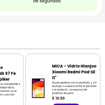
de seguridad.
MICA - Vidrio Hianjoo
io
Xiaomi Redmi Pad SE
b S7 Fe
11"
piker
Ajuste perfecto con la pantalla, y sin
n es compatible y
burbuja ni espacio entre la pantalla
idad táctil,
y el protector. La esquina del
mientras no te
protector de pant...
ir y escribir
$
19.99