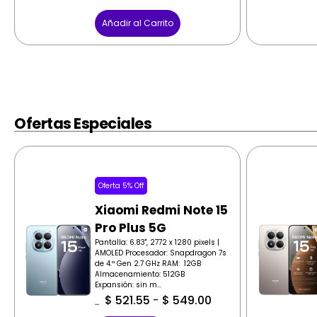
Añadir al Carrito
Ofertas Especiales
Oferta 5% Off
Xiaomi Redmi Note 15
Pro Plus 5G
Pantalla: 6.83", 2772 x 1280 pixels |
AMOLED Procesador: Snapdragon 7s
de 4.ª Gen 2.7 GHz RAM: 12GB
Almacenamiento: 512GB
Expansión: sin m...
$
521.55
-
$
549.00
$
549.00