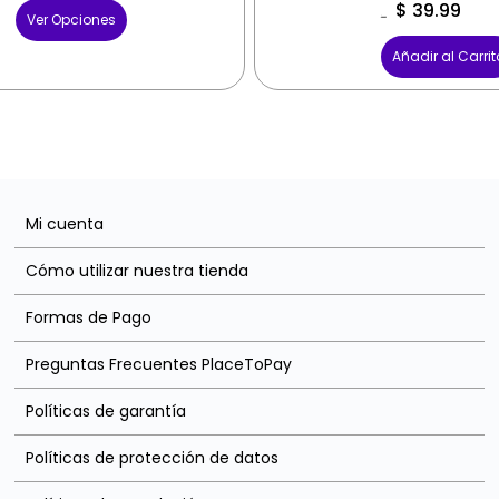
$
39.99
Ver Opciones
$
59.99
Añadir al Carrit
Mi cuenta
Cómo utilizar nuestra tienda
Formas de Pago
Preguntas Frecuentes PlaceToPay
Políticas de garantía
Políticas de protección de datos