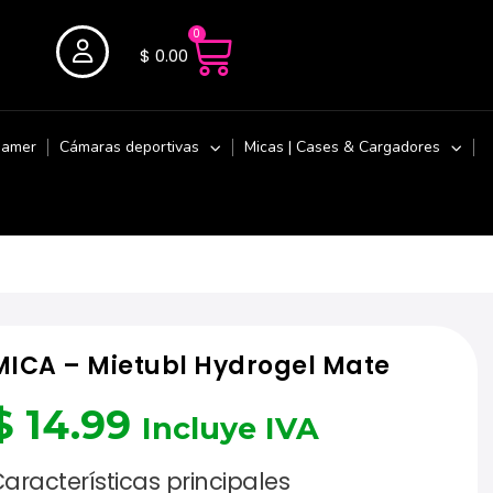
0
$
0.00
Gamer
Cámaras deportivas
Micas | Cases & Cargadores
MICA – Mietubl Hydrogel Mate
$
14.99
Incluye IVA
aracterísticas principales