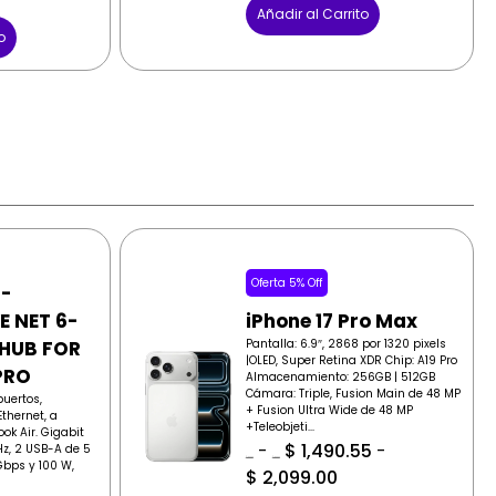
Añadir al Carrito
o
Oferta 5% Off
 -
E NET 6-
iPhone 17 Pro Max
 HUB FOR
Pantalla: 6.9″, 2868 por 1320 pixels
|OLED, Super Retina XDR Chip: A19 Pro
PRO
Almacenamiento: 256GB | 512GB
Cámara: Triple, Fusion Main de 48 MP
puertos,
+ Fusion Ultra Wide de 48 MP
thernet, a
+Teleobjeti...
ok Air. Gigabit
-
$
1,490.55
-
Hz, 2 USB-A de 5
$
1,569.00
$
1,569.00
bps y 100 W,
$
2,099.00