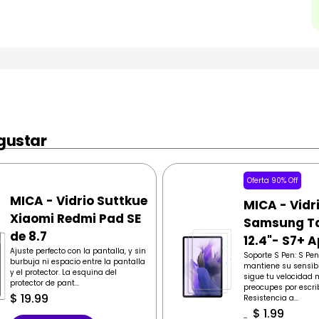
gustar
Oferta 90% Off
MICA - Vidrio Suttkue
MICA - Vidr
Xiaomi Redmi Pad SE
Samsung Ta
de 8.7
12.4"- S7+ A
Ajuste perfecto con la pantalla, y sin
Soporte S Pen: S Pe
burbuja ni espacio entre la pantalla
mantiene su sensibil
y el protector. La esquina del
sigue tu velocidad 
protector de pant...
preocupes por escrib
$
19.99
Resistencia a...
$
1.99
$
19.99