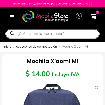
Envío gratis en Quito y Valles por compras superiores a $300
0
Inicio
Accesorios de computación
Mochila Xiaomi Mi
/
/
Mochila Xiaomi Mi
$
14.00
Incluye IVA