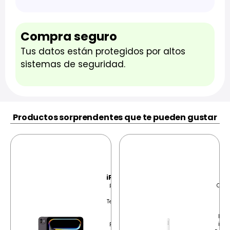
Compra seguro
Tus datos están protegidos por altos
sistemas de seguridad.
Productos sorprendentes que te pueden gustar
Ap
Pen
P
iPad Pro M5
PRE
OFER
Pantalla Ultra
EFEC
Retina XDR
$159
Tecnología OLED
I
en tándem,
Prec
tecnología
incre
ProMotion con