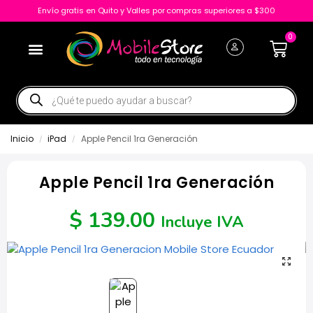
Envío gratis en Quito y Valles por compras superiores a $300
0
Inicio
iPad
Apple Pencil 1ra Generación
/
/
Apple Pencil 1ra Generación
$
139.00
Incluye IVA