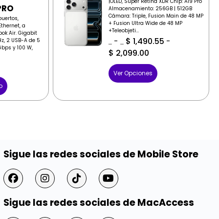
|OLED, Super Retina XDR Chip: A19 Pro
PRO
Almacenamiento: 256GB | 512GB
Cámara: Triple, Fusion Main de 48 MP
puertos,
+ Fusion Ultra Wide de 48 MP
thernet, a
+Teleobjeti...
ok Air. Gigabit
-
$
1,490.55
-
Hz, 2 USB-A de 5
$
1,569.00
$
1,569.00
bps y 100 W,
$
2,099.00
Ver Opciones
o
Sigue las redes sociales de Mobile Store
Sigue las redes sociales de MacAccess