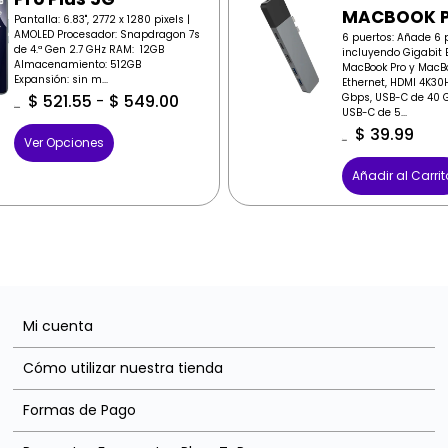
MACBOOK 
Pantalla: 6.83", 2772 x 1280 pixels |
AMOLED Procesador: Snapdragon 7s
6 puertos: Añade 6 
de 4.ª Gen 2.7 GHz RAM: 12GB
incluyendo Gigabit E
Almacenamiento: 512GB
MacBook Pro y MacBo
Expansión: sin m...
Ethernet, HDMI 4K30
Gbps, USB-C de 40 G
$
521.55
-
$
549.00
USB-C de 5...
$
549.00
$
39.99
Ver Opciones
$
59.99
Añadir al Carrit
Mi cuenta
Cómo utilizar nuestra tienda
Formas de Pago