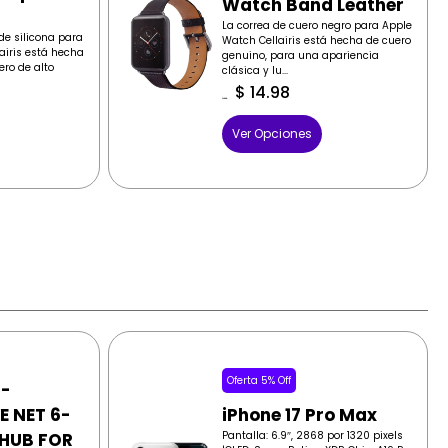
Watch Band Leather
La correa de cuero negro para Apple
de silicona para
Watch Cellairis está hecha de cuero
airis está hecha
genuino, para una apariencia
ero de alto
clásica y lu...
$
14.98
$
19.99
Ver Opciones
Oferta 5% Off
 -
E NET 6-
iPhone 17 Pro Max
 HUB FOR
Pantalla: 6.9″, 2868 por 1320 pixels