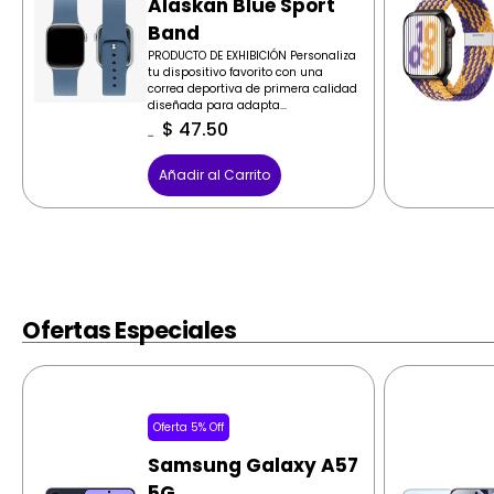
Alaskan Blue Sport
Band
PRODUCTO DE EXHIBICIÓN Personaliza
tu dispositivo favorito con una
correa deportiva de primera calidad
diseñada para adapta...
$
47.50
$
50.00
Añadir al Carrito
Ofertas Especiales
Oferta 5% Off
Samsung Galaxy A57
5G