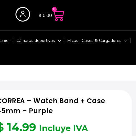
0
$
0.00
Gamer
Cámaras deportivas
Micas | Cases & Cargadores
CORREA – Watch Band + Case
45mm – Purple
$
14.99
Incluye IVA