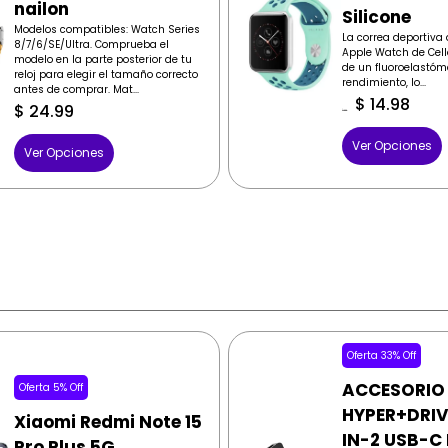
nailon
Silicone
Modelos compatibles: Watch Series
La correa deportiva 
8/7/6/SE/Ultra. Comprueba el
Apple Watch de Cell
modelo en la parte posterior de tu
de un fluoroelastóm
reloj para elegir el tamaño correcto
rendimiento, lo...
antes de comprar. Mat...
$
14.98
$
24.99
$
19.99
Ver Opciones
Ver Opciones
Oferta 33% Off
ACCESORIO
Oferta 5% Off
HYPER+DRIV
Xiaomi Redmi Note 15
IN-2 USB-C
Pro Plus 5G