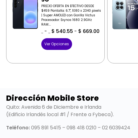
PRECIO OFERTA EN EFECTIVO DESDE
$459 Pantalla: 6.7", 1080 x 2340 pixels
| Super AMOLED con Gorilla Victus
Procesador: Exynos 1680 2.9GHz
RAM:...
-
$
540.55
-
$
669.00
$
569.00
$
569.00
Ver Opciones
Dirección Mobile Store
Quito: Avenida 6 de Diciembre e Irlanda
(Edificio Irlandés local #1 / Frente a Fybeca).
Teléfono:
095 891 5415 – 098 418 0210 – 02 6039424