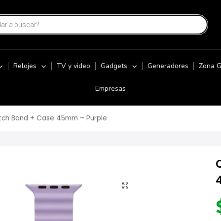
Relojes
TV y video
Gadgets
Generadores
Zona 
Empresas
ch Band + Case 45mm – Purple