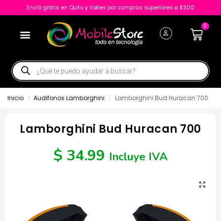
Envío gratis en Quito y Valles por compras superiores a $300
0
Inicio
Audifonos Lamborghini
Lamborghini Bud Huracan 700
/
/
Lamborghini Bud Huracan 700
$
34.99
Incluye IVA