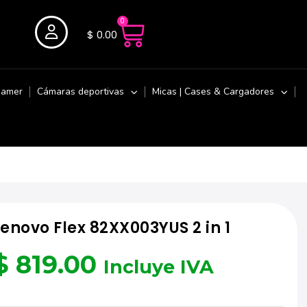
0
$
0.00
Gamer
Cámaras deportivas
Micas | Cases & Cargadores
Lenovo Flex 82XX003YUS 2 in 1
$
819.00
Incluye IVA