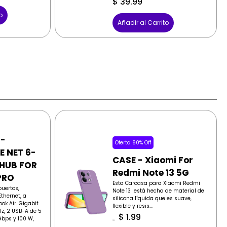
$
39.99
o
Añadir al Carrito
 -
Oferta 80% Off
E NET 6-
CASE - Xiaomi For
 HUB FOR
Redmi Note 13 5G
PRO
Esta Carcasa para Xiaomi Redmi
puertos,
Note 13 está hecha de material de
thernet, a
silicona líquida que es suave,
ok Air. Gigabit
flexible y resis...
Hz, 2 USB-A de 5
$
1.99
bps y 100 W,
$
9.99