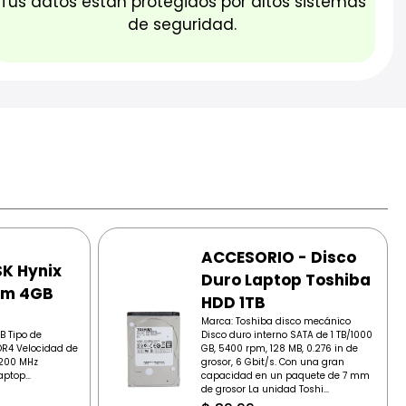
Tus datos están protegidos por altos sistemas
de seguridad.
ACCESORIO - Disco
K Hynix
Duro Laptop Toshiba
am 4GB
HDD 1TB
Marca: Toshiba disco mecánico
B Tipo de
Disco duro interno SATA de 1 TB/1000
DR4 Velocidad de
GB, 5400 rpm, 128 MB, 0.276 in de
3200 MHz
grosor, 6 Gbit/s. Con una gran
ptop...
capacidad en un paquete de 7 mm
de grosor La unidad Toshi...