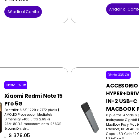
Añadir al Carrit
Añadir al Carrito
Oferta 33% Off
ACCESORIO
Oferta 5% Off
HYPER+DRIV
Xiaomi Redmi Note 15
IN-2 USB-C
Pro 5G
MACBOOK 
Pantalla: 6.83", 1220 x 2772 pixels |
AMOLED Procesador: Mediatek
6 puertos: Añade 6 
Dimensity 7400 Ultra 2.6GHz
incluyendo Gigabit E
RAM: 8GB Almacenamiento: 256GB
MacBook Pro y MacBo
Expansión: sin...
Ethernet, HDMI 4K30
Gbps, USB-C de 40 G
$
379.05
USB-C de 5...
$
399.00