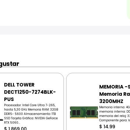
gustar
DELL TOWER
MEMORIA -S
DECT1250-7274BLK-
Memoria R
PUS
3200MHZ
Procesador: Intel Core Ultra 7-265,
Memoria interna: 4G
hasta 5,30 GHz Memoria RAM: 32GB
memoria interna: D
DDR5- 5600 Almacenamiento: 1TB
memoria del reloj: 
SSD Tarjeta Gráfica: NVIDIA GeForce
Componente para: la
RTX 5060...
$
14.99
$
1,869.00