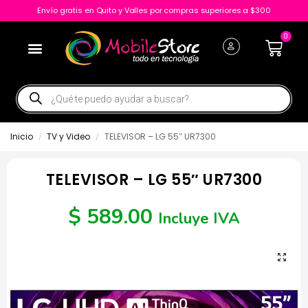
Envío gratis en Quito y Valles por compras superiores a $300
0
Inicio
TV y Video
TELEVISOR – LG 55″ UR7300
/
/
TELEVISOR – LG 55″ UR7300
$
589.00
Incluye IVA