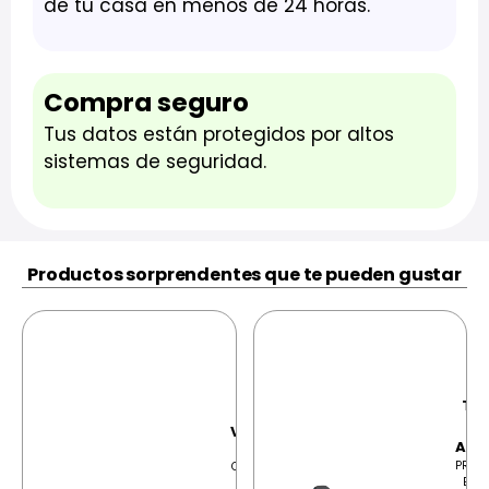
de tu casa en menos de 24 horas.
Compra seguro
Tus datos están protegidos por altos
sistemas de seguridad.
Productos sorprendentes que te pueden gustar
S
G
Thr
ASUS V16
R
V3607VP-IS79
Alt
Procesador: Intel
PRECI
Core 7 240H, hasta
EN E
5.2 GHz Memoria