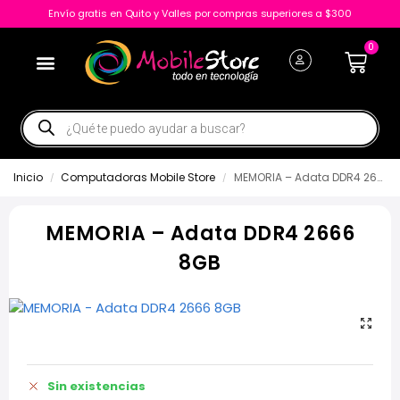
Envío gratis en Quito y Valles por compras superiores a $300
0
Inicio
Computadoras Mobile Store
MEMORIA – Adata DDR4 2666 8GB
/
/
MEMORIA – Adata DDR4 2666
8GB
Sin existencias