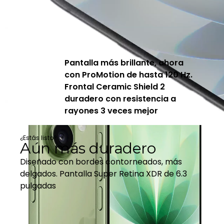
Pantalla más brillante, ahora
con ProMotion de hasta 120 Hz.
Frontal Ceramic Shield 2
duradero con resistencia a
rayones 3 veces mejor
¿Estás listo?
Aún más duradero
Diseñado con bordes contorneados, más
delgados. Pantalla Super Retina XDR de 6.3
pulgadas