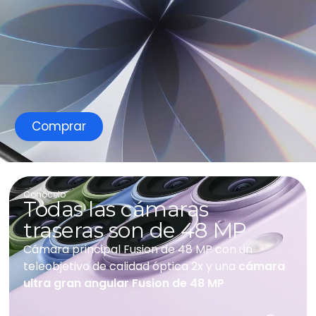
Comprar
Conócelo
Todas las cámaras
traseras son de 48 MP
C
ámara principal Fusion de 48 MP con un
teleobjetivo de calidad óptica 2x y una
cámara
ultra gran angular Fusion de 48 MP