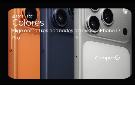
¿Estás listo?
Colores
Comprar
Elige entre tres acabados atrevidos. iPhone 17
Pro
Comprar