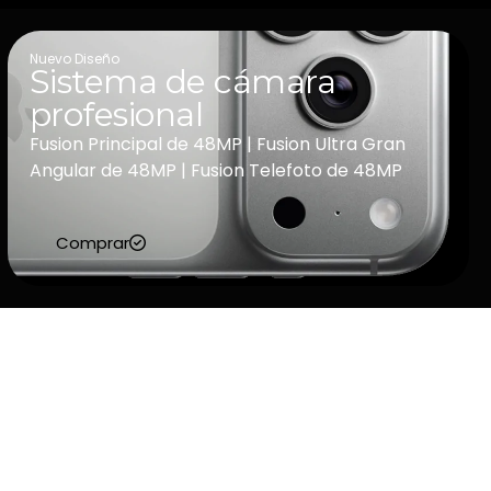
Nuevo Diseño
Sistema de cámara
profesional
Fusion Principal de 48MP |
Fusion Ultra Gran
Angular de 48MP |
Fusion Telefoto de 48MP
Comprar