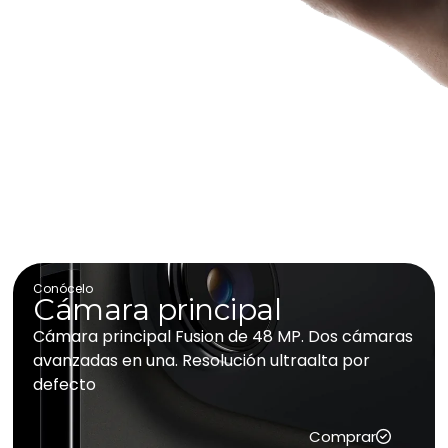
Conócelo
Cámara principal
Cámara principal Fusion de 48 MP. Dos cámaras
avanzadas en una. Resolución ultraalta por
defecto
Comprar