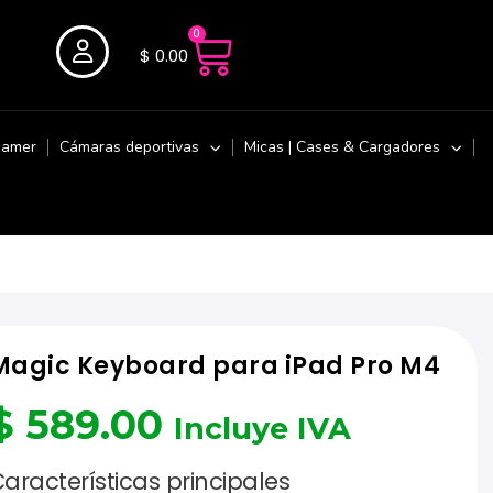
0
$
0.00
Gamer
Cámaras deportivas
Micas | Cases & Cargadores
Magic Keyboard para iPad Pro M4
$
589.00
Incluye IVA
aracterísticas principales