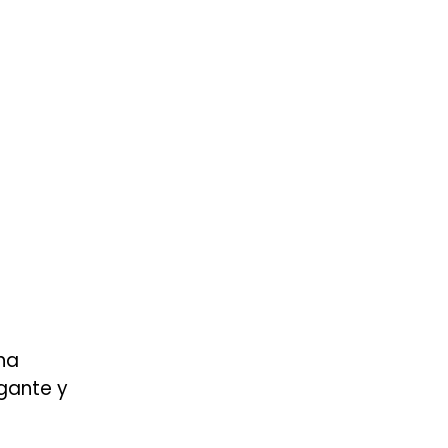
na
gante y