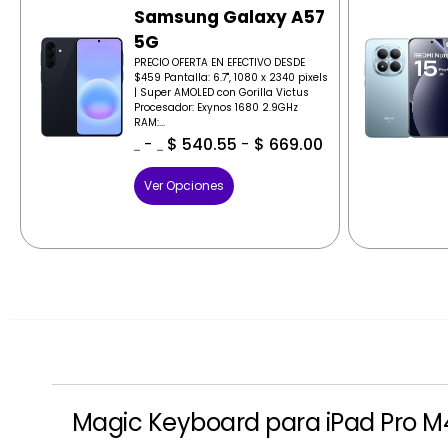
Samsung Galaxy A57
5G
PRECIO OFERTA EN EFECTIVO DESDE
$459 Pantalla: 6.7", 1080 x 2340 pixels
| Super AMOLED con Gorilla Victus
Procesador: Exynos 1680 2.9GHz
RAM:...
-
$
540.55
-
$
669.00
$
569.00
$
569.00
Ver Opciones
Magic Keyboard para iPad Pro M