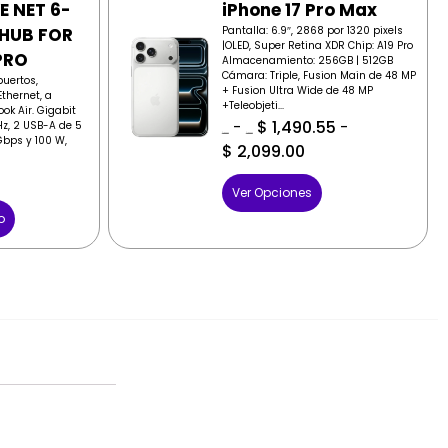
E NET 6-
iPhone 17 Pro Max
 HUB FOR
Pantalla: 6.9″, 2868 por 1320 pixels
|OLED, Super Retina XDR Chip: A19 Pro
PRO
Almacenamiento: 256GB | 512GB
Cámara: Triple, Fusion Main de 48 MP
puertos,
+ Fusion Ultra Wide de 48 MP
thernet, a
+Teleobjeti...
ok Air. Gigabit
-
$
1,490.55
-
Hz, 2 USB-A de 5
$
1,569.00
$
1,569.00
bps y 100 W,
$
2,099.00
Ver Opciones
o